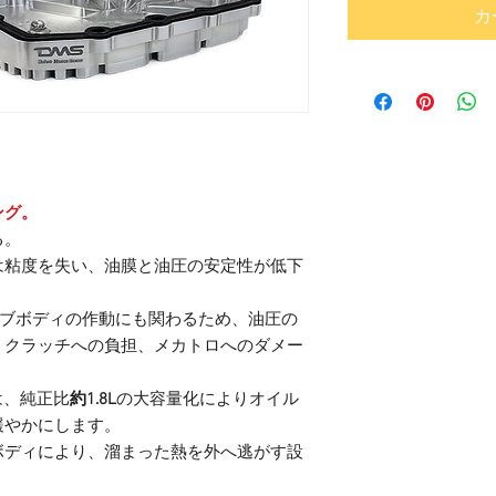
カ
ング。
る。
は粘度を失い、油膜と油圧の安定性が低下
ルブボディの作動にも関わるため、油圧の
、クラッチへの負担、メカトロへのダメー
は、純正比
約1.8L
の大容量化によりオイル
緩やかにします。
ボディにより、溜まった熱を外へ逃がす設