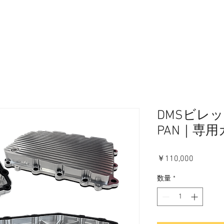
DMSビレッ
PAN｜専
価
￥110,000
格
数量
*