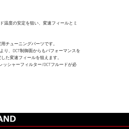
ード温度の安定を狙い、変速フィールとミ
。
実用チューニングパーツです。
により、DCT制御面からもパフォーマンスを
定した変速フィールを狙えます。
レッシャーフィルター/DCTフルードが必