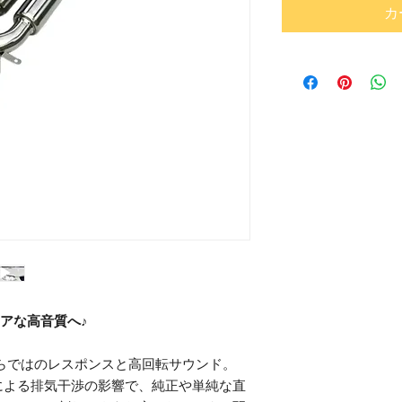
カ
リアな高音質へ♪
8ならではのレスポンスと高回転サウンド。
による排気干渉の影響で、純正や単純な直