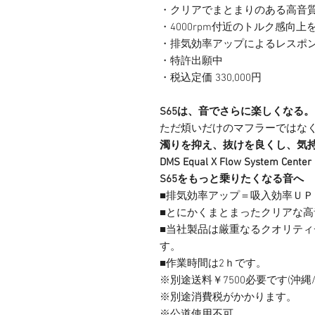
・クリアでまとまりのある高音
・4000rpm付近のトルク感向上
・排気効率アップによるレスポ
・特許出願中
・税込定価 330,000円
S65は、音でさらに楽しくなる。
ただ煩いだけのマフラーではな
濁りを抑え、抜けを良くし、気
DMS Equal X Flow System Center 
S65をもっと乗りたくなる音へ
■排気効率アップ＝吸入効率Ｕ
■とにかくまとまったクリアな
■当社製品は厳重なるクオリテ
す。
■作業時間は2ｈです。
※別途送料￥7500必要です(沖縄
※別途消費税がかかります。
※公道使用不可