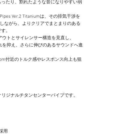
もったり、割れたような音になりやすい弱
ter Pipes Ver.2 Titaniumは、その排気干渉を
残しながら、よりクリアでまとまりのある
です。
イアウトとサイレンサー構造を見直し、
音割れを抑え、さらに伸びのあるサウンドへ進
rpm付近のトルク感やレスポンス向上も狙
MSオリジナルチタンセンターパイプです。
ト採用