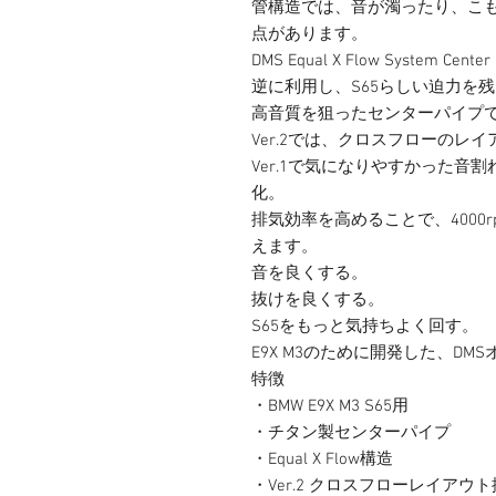
管構造では、音が濁ったり、こ
点があります。
DMS Equal X Flow System Cen
逆に利用し、S65らしい迫力を
高音質を狙ったセンターパイプ
Ver.2では、クロスフローのレ
Ver.1で気になりやすかった
化。
排気効率を高めることで、4000
えます。
音を良くする。
抜けを良くする。
S65をもっと気持ちよく回す。
E9X M3のために開発した、D
特徴
・BMW E9X M3 S65用
・チタン製センターパイプ
・Equal X Flow構造
・Ver.2 クロスフローレイアウ