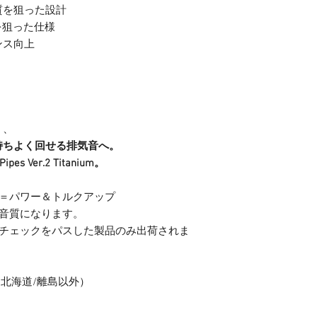
質を狙った設計
を狙った仕様
ンス向上
く、
持ちよく回せる排気音へ。
Pipes Ver.2 Titanium。
Ｐ＝パワー＆トルクアップ
高音質になります。
ィチェックをパスした製品のみ出荷されま
/北海道/離島以外）