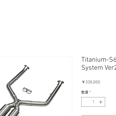
Titanium-S6
System Ve
価
￥330,000
格
数量
*