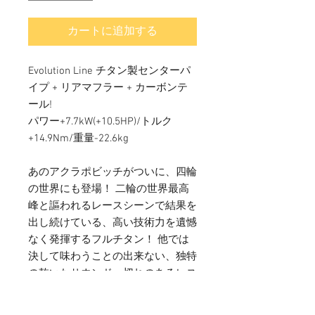
カートに追加する
Evolution Line チタン製センターパ
イプ + リアマフラー + カーボンテ
ール!
パワー+7.7kW(+10.5HP)/トルク
+14.9Nm/重量-22.6kg
あのアクラポビッチがついに、四輪
の世界にも登場！ 二輪の世界最高
峰と謳われるレースシーンで結果を
出し続けている、高い技術力を遺憾
なく発揮するフルチタン！ 他では
決して味わうことの出来ない、独特
の乾いたサウンド、切れのあるレス
ポンス。