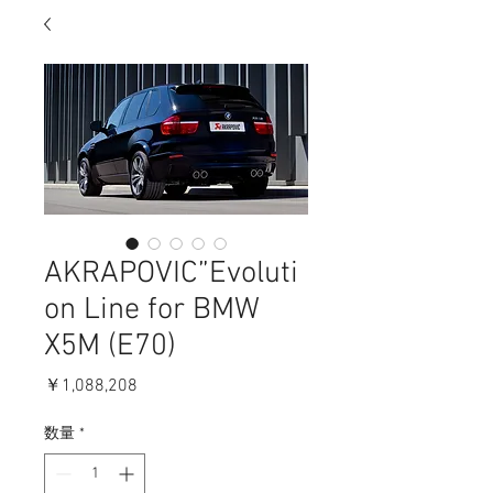
AKRAPOVIC”Evoluti
on Line for BMW
X5M (E70)
価
￥1,088,208
格
数量
*