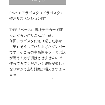
在庫なし
Drive.ｘアラゴスタ（ドラゴスタ）
特注サスペンションKIT
TYPE-Sベースに当社デモカーで狂
ったぐらい作りこんだ一品。
何回アラゴスタに送り返した事か
（笑）そうして作り上げたダンパー
です！そこらの車高調キットとは訳
が違う！必ず損はさせませんので、
使ってみてください！運転が楽しく
なりすぎて走行距離が増えますよｗ
ｗｗ
■TYPE-S [スポーツコンセプト] ：
アラゴスタの原点となる最上級スペ
ック搭載のスポーツ性能
※EDC装着車は別途キャンセラーが
必要となります。