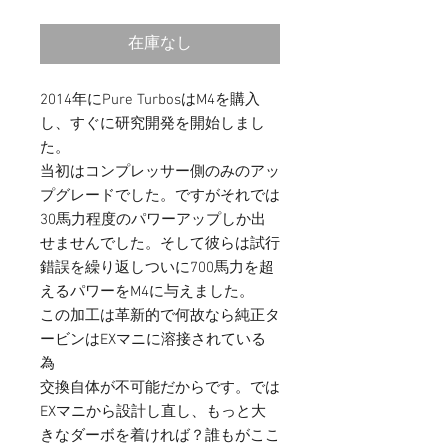
格
在庫なし
2014年にPure TurbosはM4を購入
し、すぐに研究開発を開始しまし
た。
当初はコンプレッサー側のみのアッ
プグレードでした。ですがそれでは
30馬力程度のパワーアップしか出
せませんでした。そして彼らは試行
錯誤を繰り返しついに700馬力を超
えるパワーをM4に与えました。
この加工は革新的で何故なら純正タ
ービンはEXマニに溶接されている
為
交換自体が不可能だからです。では
EXマニから設計し直し、もっと大
きなダーボを着ければ？誰もがここ