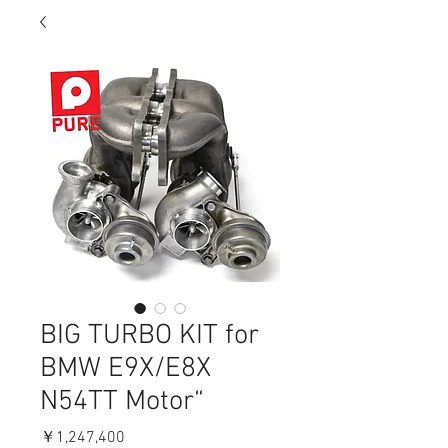
BIG TURBO KIT for
BMW E9X/E8X
N54TT Motor“
価
￥1,247,400