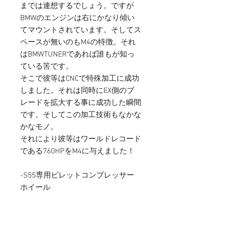
までは連想するでしょう。ですが
BMWのエンジンは右にかなり傾い
てマウントされています。そしてス
ペースが無いのもM4の特徴。それ
はBMWTUNERであれば誰もが知っ
ている筈です。
そこで彼等はCNCで特殊加工に成功
しました。それは同時にEX側のブ
レードを拡大する事に成功した瞬間
です。そしてこの加工技術もなかな
かなモノ。
それにより彼等はワールドレコード
である760HPをM4に与えました！
-S55専用ビレットコンプレッサー
ホイール
-S55エンジンを最大限に生かすた
めに設計されたHiFlowタービンホイ
ール -