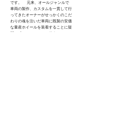
です。 　元来、オールジャンルで
車両の製作、カスタムを一貫して行
ってきたオーナーがせっかくのこだ
わりの魂を注いだ車両に既製の安価
な量産ホイールを装着することに疑
問を感じたところから発進したとい
っても過言ではないBMD forged 。 
こだわりの車両であるからこそ　一
つ一つ丁寧に削りだされた鍛造削り
だしホイールブランド　BMD 
forged wheelのproduct policyをあな
たのこだわりの車両とともに共感し
ていただけることをご約束します。
商品の特徴やおすすめのポイントを
わかりやすく説明しましょう。サイ
ズ、素材、取り扱い方法などの追加
情報も表示できます。