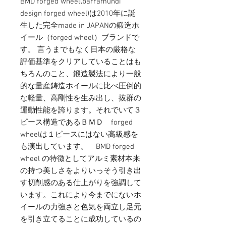
BMD forged wheel(barramundi 
design forged wheel)は2010年に誕
生した完全made in JAPANの鍛造ホ
イール（forged wheel）ブランドで
す。 言うまでもなく日本の厳格な
評価基準をクリアしていることはも
ちろんのこと、鍛造製法により一般
的な量産鋳造ホイールに比べ圧倒的
な軽量、高剛性を生み出し、抜群の
運動性能を誇ります。それでいて３
ピース構造であるＢＭＤ　forged 
wheelは１ピースにはない高級感を
も演出しています。　BMD forged 
wheel の特徴としてアルミ素材本来
の持つ美しさをよりいっそう引き出
す切削感のある仕上がりを強調して
います。これにより今までにないホ
イールの力強さと色気を両立し足元
を引き立てることに成功しているの