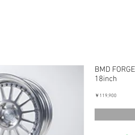
BMD FORGED
18inch
価
￥119,900
格