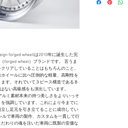
i design forged wheel)は2010年に誕生した完
ル（forged wheel）ブランドです。 言うま
をクリアしていることはもちろんのこと、
造ホイールに比べ圧倒的な軽量、高剛性を
ります。それでいて３ピース構造であるＢ
ピースにはない高級感をも演出しています。　
特徴としてアルミ素材本来の持つ美しさをよりいっそ
りを強調しています。これにより今までに
両立し足元を引き立てることに成功してい
ンルで車両の製作、カスタムを一貫して行
こだわりの魂を注いだ車両に既製の安価な