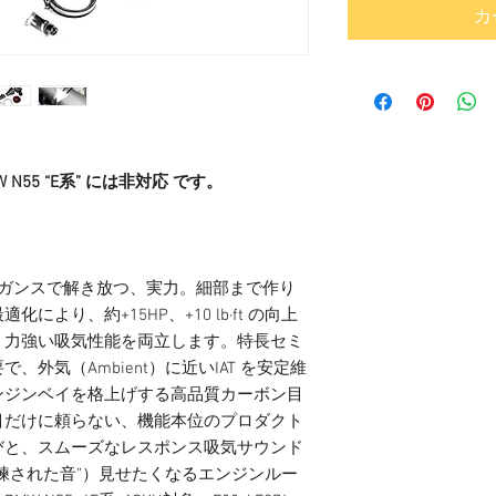
カ
W N55 “E系” には非対応 です。
。
take — エレガンスで解き放つ、実力。細部まで作り
より、約+15HP、+10 lb·ft の向上
、力強い吸気性能を両立します。特長セミ
外気（Ambient）に近いIAT を安定維
ンジンベイを格上げする高品質カーボン目
目だけに頼らない、機能本位のプロダクト
びと、スムーズなレスポンス吸気サウンド
練された音”）見せたくなるエンジンルー