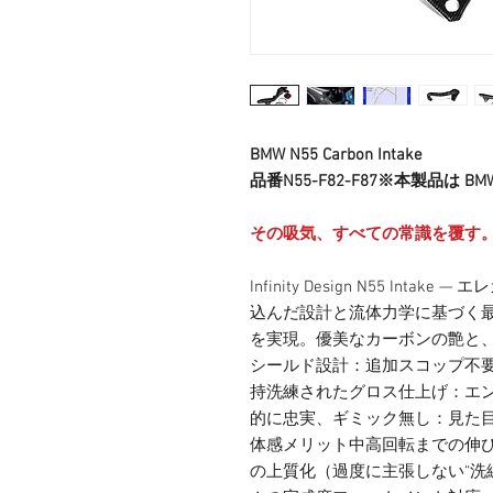
BMW N55 Carbon Intake
品番N55-F82-F87※本製品は BM
その吸気、すべての常識を覆す
Infinity Design N55 In
込んだ設計と流体力学に基づく最適化に
を実現。優美なカーボンの艶と
シールド設計：追加スコップ不要で、
持洗練されたグロス仕上げ：エ
的に忠実、ギミック無し：見た
体感メリット中高回転までの伸
の上質化（過度に主張しない“洗