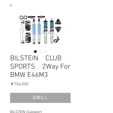
BILSTEIN CLUB
SPORTS 2Way For
BMW E46M3
価
￥704,000
格
在庫なし
BILSTEIN Clubsport
