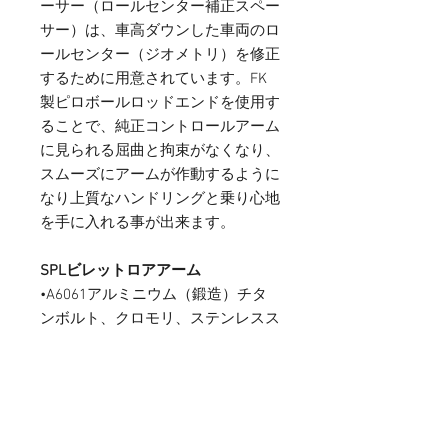
ーサー（ロールセンター補正スペー
サー）は、車高ダウンした車両のロ
ールセンター（ジオメトリ）を修正
するために用意されています。FK
製ピロボールロッドエンドを使用す
ることで、純正コントロールアーム
に見られる屈曲と拘束がなくなり、
スムーズにアームが作動するように
なり上質なハンドリングと乗り心地
を手に入れる事が出来ます。
SPLビレットロアアーム
•A6061アルミニウム（鍛造）チタ
ンボルト、クロモリ、ステンレスス
ティール構造
•完全な関節運動のためにボールジ
ョイントの角度を修正
•クランプ設計により、アライメン
ト調整時のロックが簡単になりま