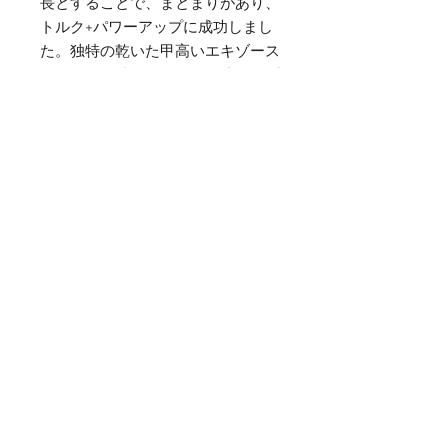
長とすることで、まとまりがあり、
トルク+パワーアップに成功しまし
た。独特の乾いた甲高いエキゾース
トノートが特徴です！電気式バルブ
コントローラーも標準装備。総重量
も20Kg程度と軽量化にも貢献して
います。
■作業時間は2ｈです。
※別途送料￥8500必要です(沖縄/北
海道/離島以外）
※別途消費税がかかります。
※公道使用不可
※特許出願中