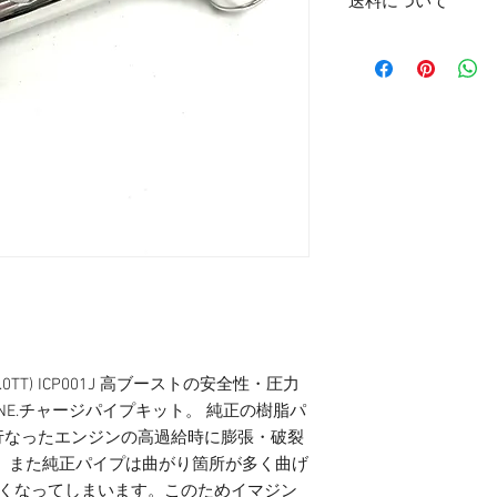
送料について
こちらの商品はMサイ
す。
※沖縄・北海道は料金
道は￥2000となりま
4 (3.0TT) ICP001J 高ブーストの安全性・圧力
INE.チャージパイプキット。 純正の樹脂パ
行なったエンジンの高過給時に膨張・破裂
 また純正パイプは曲がり箇所が多く曲げ
きくなってしまいます。このためイマジン