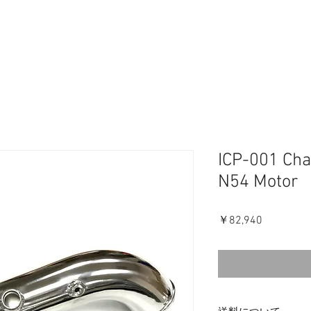
ICP-001 Cha
N54 Motor
価
￥82,940
格