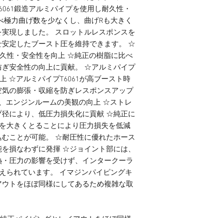
6061鍛造アルミパイプを使用し耐久性・
べ極力曲げ数を少なくし、曲げRも大きく
実現しました。 スロットルレスポンスを
安定したブースト圧を維持できます。 ☆
耐久性・安全性を向上 ☆純正の樹脂に比べ
ぎ安全性の向上に貢献。 ☆アルミパイプ
上 ☆アルミパイプT6061が高ブースト時
空気の膨張・収縮を防ぎレスポンスアップ
より、エンジンルームの美観の向上 ☆ストレ
径により、低圧力損失化に貢献 ☆純正に
Rを大きくとることにより圧力損失を低減
むことが可能。 ☆耐圧性に優れたホース
を損なわずに発揮 ☆ジョイント部には、
熱・圧力の影響を受けず、インタークーラ
考えられています。 イマジンパイピングキ
アウトをほぼ同様にしてあるため複雑な取