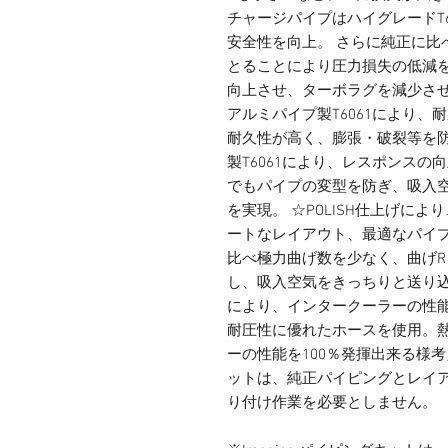
チャージパイプはハイグレードT
安全性を向上。 さらに純正に比
とることにより圧力損失の低減を
向上させ、ターボラグを減少させ
アルミパイプ製T6061により、
耐久性が高く、膨張・破裂等を防
製T6061により、レスポンスの向
でもパイプの変型を防ぎ、吸入
を実現。 ☆POLISH仕上げに
ートなレイアウト、最適なパイプ
比べ極力曲げ数を少なく、曲げ
し、吸入空気をきっちりと送り込
により、インタークーラーの性能
耐圧性に優れたホースを使用。
ーの性能を100％発揮出来る様
ットは、純正パイピングとレイ
り付け作業を必要としません。