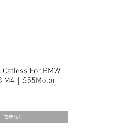
e Catless For BMW
3|M4｜S55Motor
在庫なし