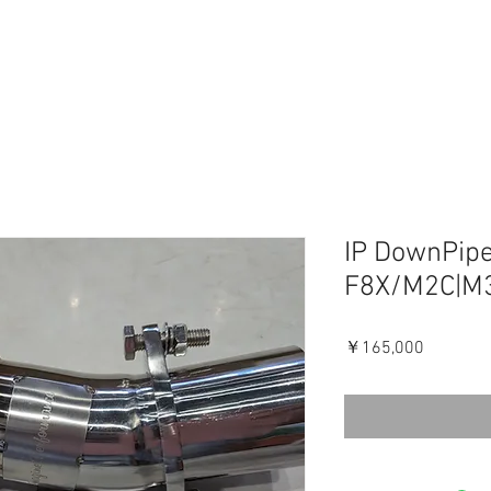
IP DownPip
F8X/M2C|M
価
￥165,000
格