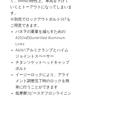
く、BMWの特性上、車高を下げて
いくとトーアウトになってしまいま
す。
※別売でロックアウトボルトSETも
ご用意できます。
バネ下の重量を減らすための
A2024のGundrilled Aluminum
Links
A6061アルミクランプとハイム
ジョイントスペーサー
チタンソケットヘッドキャップ
ボルト
イージーロックにより、アライ
メント調整完了時のロックを簡
単に行うことができます
低摩擦3ピーステフロンライニン
グFK Heimジョイント/ロッドエ
ンド
•Made in the USA