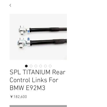
SPL TITANIUM Rear
Control Links For
BMW E92M3
価
￥182,600
格