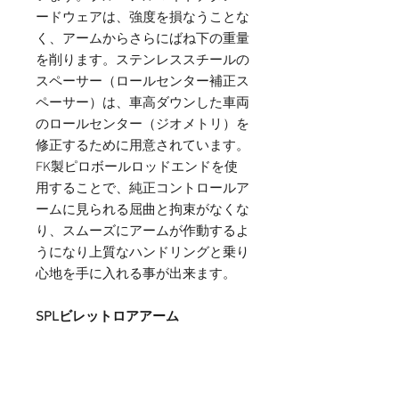
ードウェアは、強度を損なうことな
く、アームからさらにばね下の重量
を削ります。ステンレススチールの
スペーサー（ロールセンター補正ス
ペーサー）は、車高ダウンした車両
のロールセンター（ジオメトリ）を
修正するために用意されています。
FK製ピロボールロッドエンドを使
用することで、純正コントロールア
ームに見られる屈曲と拘束がなくな
り、スムーズにアームが作動するよ
うになり上質なハンドリングと乗り
心地を手に入れる事が出来ます。
SPLビレットロアアーム
•A6061アルミニウム（鍛造）チタ
ンボルト、クロモリ、ステンレスス
ティール構造