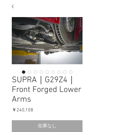
SUPRA｜G29Z4｜
Front Forged Lower
Arms
価
￥240,108
格
在庫なし